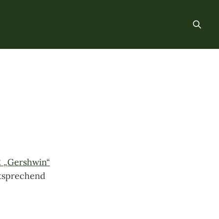
 „Gershwin“
ntsprechend